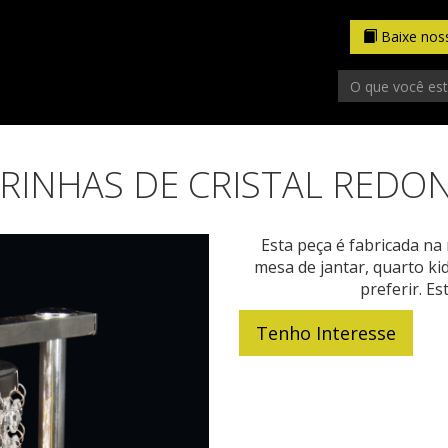
Baixe no
INHAS DE CRISTAL REDOND
Esta peça é fabricada na 
mesa de jantar, quarto ki
preferir. E
Tenho Interesse