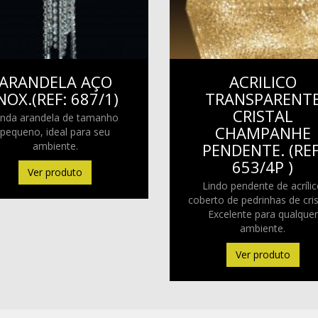
ARANDELA AÇO
ACRILICO
NOX.(REF: 687/1)
TRANSPARENT
CRISTAL
inda arandela de tamanho
CHAMPANHE
pequeno, ideal para seu
ambiente.
PENDENTE. (REF
653/4P )
Ver produto
Lindo pendente de acríli
coberto de pedrinhas de cris
Excelente para qualquer
ambiente.
Ver produto