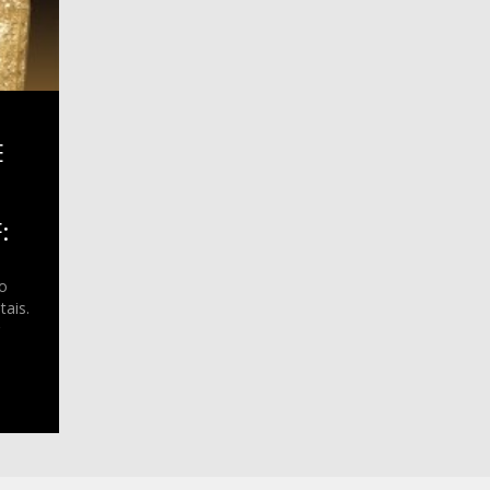
E
:
co
tais.