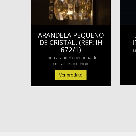
ARANDELA PEQUENO
DE CRISTAL. (REF: IH
I
672/1)
L
Linda arandela pequena de
cristais e aço inox.
Ver produto