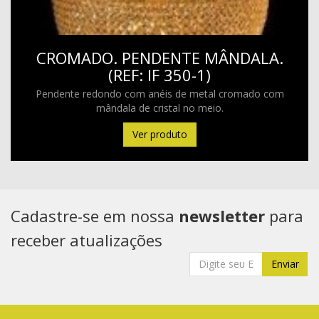
CROMADO. PENDENTE MÂNDALA.
(REF: IF 350-1)
Pendente redondo com anéis de metal cromado com
mândala de cristal no meio.
Ver produto
Cadastre-se em nossa
newsletter
para
receber atualizações
Enviar